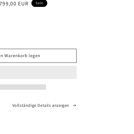
kaufspreis
.799,00 EUR
Sale
öhe
ge
en Warenkorb legen
ehmen
en
in
andlungen
Vollständige Details anzeigen
mmkunden