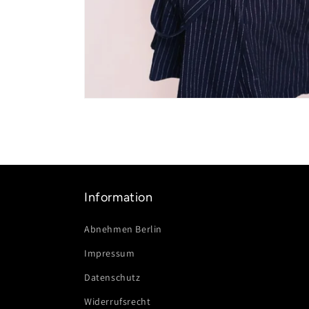
Medien
1
in
Modal
öffnen
Information
Abnehmen Berlin
Impressum
Datenschutz
Widerrufsrecht