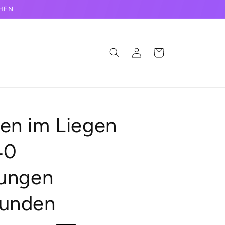
CHEN
Einloggen
Warenkorb
n im Liegen
40
ungen
unden