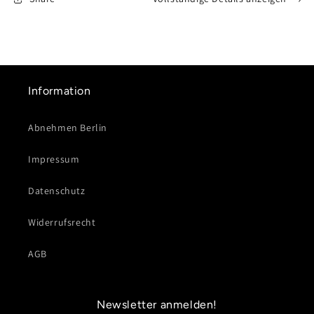
|
|
Abnehmen
Abnehmen
im
im
Liegen
Liegen
Berlin
Berlin
Mitte
Mitte
Information
PREMIUM
PREMIUM
Abnehmen Berlin
Impressum
Datenschutz
Widerrufsrecht
AGB
Newsletter anmelden!