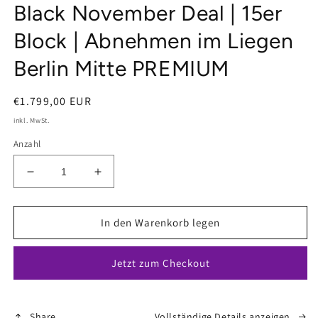
in
Black November Deal | 15er
Modal
öffnen
Block | Abnehmen im Liegen
Berlin Mitte PREMIUM
Normaler
€1.799,00 EUR
Preis
inkl. MwSt.
Anzahl
Verringere
Erhöhe
die
die
Menge
Menge
für
für
In den Warenkorb legen
Black
Black
November
November
Jetzt zum Checkout
Deal
Deal
|
|
15er
15er
Block
Block
Share
Vollständige Details anzeigen